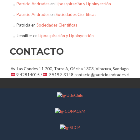
Patricio Andrades
en
Lipoaspiración y Lipoinyección
Patricio Andrades
en
Sociedades Científicas
Patricia
en
Sociedades Científicas
Jenniffer
en
Lipoaspiración y Lipoinyección
CONTACTO
Av. Las Condes 11.700, Torre A, Oficina 1303, Vitacura, Santiago.
9 42814015 /
9 5199-3148
contacto@patricioandrades.cl