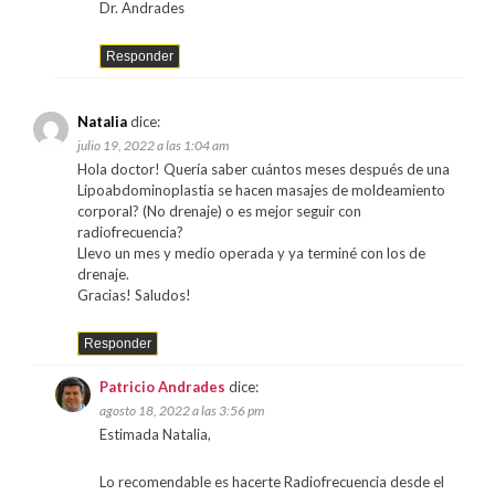
Dr. Andrades
Responder
Natalia
dice:
julio 19, 2022 a las 1:04 am
Hola doctor! Quería saber cuántos meses después de una
Lipoabdominoplastia se hacen masajes de moldeamiento
corporal? (No drenaje) o es mejor seguir con
radiofrecuencia?
Llevo un mes y medio operada y ya terminé con los de
drenaje.
Gracias! Saludos!
Responder
Patricio Andrades
dice:
agosto 18, 2022 a las 3:56 pm
Estimada Natalia,
Lo recomendable es hacerte Radiofrecuencia desde el