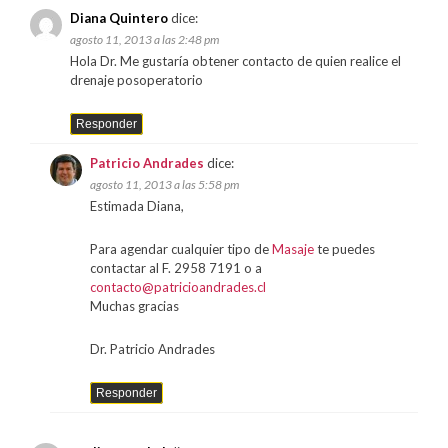
Diana Quintero
dice:
agosto 11, 2013 a las 2:48 pm
Hola Dr. Me gustaría obtener contacto de quien realice el
drenaje posoperatorio
Responder
Patricio Andrades
dice:
agosto 11, 2013 a las 5:58 pm
Estimada Diana,
Para agendar cualquier tipo de
Masaje
te puedes
contactar al F. 2958 7191 o a
contacto@patricioandrades.cl
Muchas gracias
Dr. Patricio Andrades
Responder