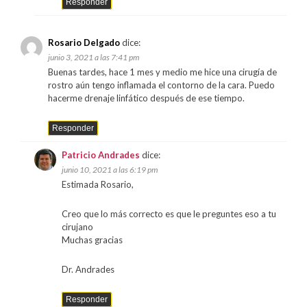
Responder
Rosario Delgado
dice:
junio 3, 2021 a las 7:41 pm
Buenas tardes, hace 1 mes y medio me hice una cirugía de
rostro aún tengo inflamada el contorno de la cara. Puedo
hacerme drenaje linfático después de ese tiempo.
Responder
Patricio Andrades
dice:
junio 10, 2021 a las 6:19 pm
Estimada Rosario,
Creo que lo más correcto es que le preguntes eso a tu
cirujano
Muchas gracias
Dr. Andrades
Responder