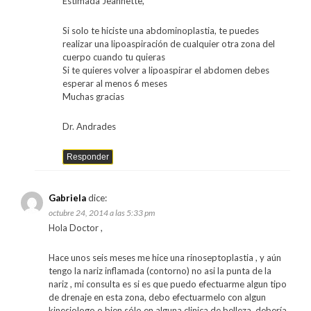
Estimada Jeannette,
Si solo te hiciste una abdominoplastia, te puedes
realizar una lipoaspiración de cualquier otra zona del
cuerpo cuando tu quieras
Si te quieres volver a lipoaspirar el abdomen debes
esperar al menos 6 meses
Muchas gracias
Dr. Andrades
Responder
Gabriela
dice:
octubre 24, 2014 a las 5:33 pm
Hola Doctor ,
Hace unos seis meses me hice una rinoseptoplastia , y aún
tengo la nariz inflamada (contorno) no asi la punta de la
nariz , mi consulta es si es que puedo efectuarme algun tipo
de drenaje en esta zona, debo efectuarmelo con algun
kinesiologo o bien sólo en alguna clinica de belleza, debería