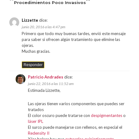
“
”
Procedimientos Poco Invasivos
Lizzette
dice:
junio 20, 2016 a las 4:47 pm
Primero que todo muy buenas tardes, envió este mensaje
para saber si ofrecen algún tratamiento que elimine las
ojeras.
Muchas gracias.
Responder
Patricio Andrades
dice:
junio 22, 2016 a las 11:52 am
Estimada Lizzette,
Las ojeras tienen varios componentes que puedes ser
tratados
El color oscuro puede tratarse con
despigmentantes
o
láser IPL
El surco puede manejarse con rellenos, en especial el
Redensity II