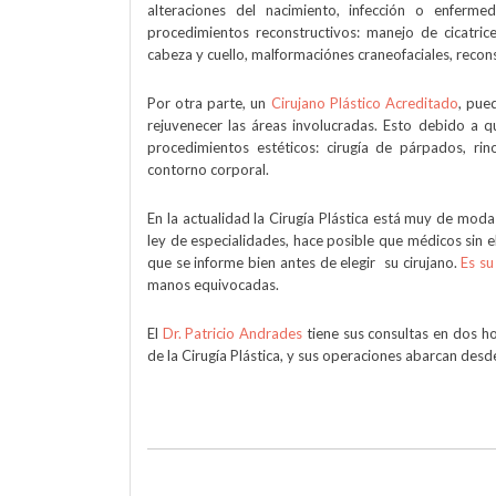
alteraciones del nacimiento, infección o enferm
procedimientos reconstructivos: manejo de cicatrice
cabeza y cuello, malformaciónes craneofaciales, reco
Por otra parte, un
Cirujano Plástico Acreditado
, pue
rejuvenecer las áreas involucradas. Esto debido a q
procedimientos estéticos: cirugía de párpados, rinop
contorno corporal.
En la actualidad la Cirugía Plástica está muy de mod
ley de especialidades, hace posible que médicos sin e
que se informe bien antes de elegir su cirujano.
Es su
manos equivocadas.
El
Dr. Patricio Andrades
tiene sus consultas en dos ho
de la Cirugía Plástica, y sus operaciones abarcan desd