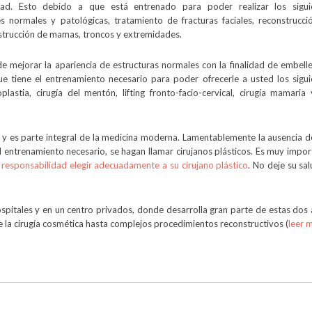
edad. Esto debido a que está entrenado para poder realizar los sigui
s normales y patológicas, tratamiento de fracturas faciales, reconstrucci
nstrucción de mamas, troncos y extremidades.
de mejorar la apariencia de estructuras normales con la finalidad de embell
ue tiene el entrenamiento necesario para poder ofrecerle a usted los sigui
lastia, cirugía del mentón, lifting fronto-facio-cervical, cirugía mamaria 
a y es parte integral de la medicina moderna. Lamentablemente la ausencia d
l entrenamiento necesario, se hagan llamar cirujanos plásticos. Es muy impo
 responsabilidad elegir adecuadamente a su cirujano plástico
. No deje su sa
spitales y en un centro privados, donde desarrolla gran parte de estas dos
e la cirugía cosmética hasta complejos procedimientos reconstructivos (
leer m