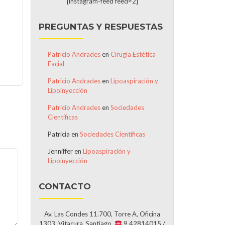
[instagram-feed feed=2]
PREGUNTAS Y RESPUESTAS
Patricio Andrades
en
Cirugía Estética
Facial
Patricio Andrades
en
Lipoaspiración y
Lipoinyección
Patricio Andrades
en
Sociedades
Científicas
Patricia
en
Sociedades Científicas
Jenniffer
en
Lipoaspiración y
Lipoinyección
CONTACTO
Av. Las Condes 11.700, Torre A, Oficina
1303, Vitacura, Santiago.
9 42814015 /