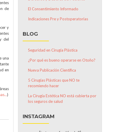
entes
ón de
El Consentimiento Informado
Indicaciones Pre y Postoperatorias
ecer y
entes
BLOG
y del
Seguridad en Cirugía Plástica
e una
¿Por qué es bueno operarse en Otoño?
rtante
lud en
Nueva Publicación Científica
5 Cirugías Plásticas que NO te
recomiendo hacer
 áreas
as...
)
La Cirugía Estética NO está cubierta por
los seguros de salud
INSTAGRAM