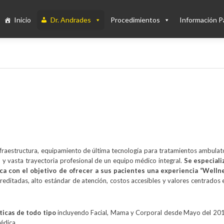
Inicio
Dr. Andrades
Procedimientos
Información P
aestructura, equipamiento de última tecnología para tratamientos ambulato
 y vasta trayectoria profesional de un equipo médico integral.
Se especiali
ca con el objetivo de ofrecer a sus pacientes una experiencia “Welln
editadas, alto estándar de atención, costos accesibles y valores centrados 
ticas de todo tipo
incluyendo Facial, Mama y Corporal desde Mayo del 201
médica.