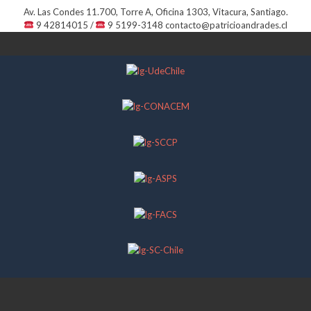
Av. Las Condes 11.700, Torre A, Oficina 1303, Vitacura, Santiago.
9 42814015 /
9 5199-3148
contacto@patricioandrades.cl