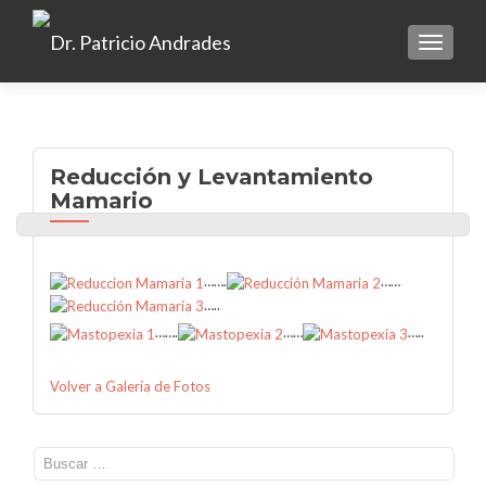
TOGGLE
Reducción y Levantamiento
Mamario
…….
……
…..
…….
……
…..
Volver a Galería de Fotos
Buscar: