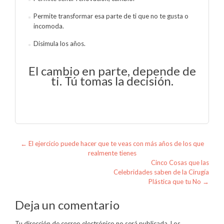
Permite transformar esa parte de ti que no te gusta o
incomoda.
Disimula los años.
El cambio en parte, depende de
ti. Tú tomas la decisión.
Navegación de entradas
←
El ejercicio puede hacer que te veas con más años de los que
realmente tienes
Cinco Cosas que las
Celebridades saben de la Cirugía
Plástica que tu No
→
Deja un comentario
Tu dirección de correo electrónico no será publicada.
Los