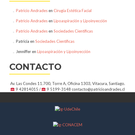
Patricio Andrades
en
Cirugía Estética Facial
Patricio Andrades
en
Lipoaspiración y Lipoinyección
Patricio Andrades
en
Sociedades Científicas
Patricia
en
Sociedades Científicas
Jenniffer
en
Lipoaspiración y Lipoinyección
CONTACTO
Av. Las Condes 11.700, Torre A, Oficina 1303, Vitacura, Santiago.
9 42814015 /
9 5199-3148
contacto@patricioandrades.cl