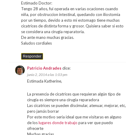
Estimado Doctor:
Tengo 28 años, fui operada en varias ocaciones cuando
niña, por obstruccion intestinal, quedando con iliostomia
por un tiempo, devido a esto mi estomago tiene muchas
cicatrices de distinta forma y grosor. Quisiera saber si esto
se considera una cirugia reparatoria.
De ante mano muchas gracias.
Saludos cordiales
Responder
Patricio Andrades
dice:
junio 2, 2014 a las 1:03 pm
Estimada Katherine,
La presencia de cicatrices que requieran algún tipo de
cirugía es siempre una cirugía reparadora
Las cicatrices se pueden discimular, atenuar, mejorar, etc,
pero jamás borrar
Por este motivo sería ideal que me visitaras en alguno
de los
lugares donde trabajo
para ver que puedo
ofrecerte
Muchas gracias