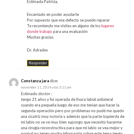
Estimada Patricia,
Encantado en poder ayudarte
Por supuesto que ese defecto se puede reparar
Te recomiendo me visites en alguno de los
lugares
donde trabajo
para una evaluación
Muchas gracias
Dr. Adrades
Responder
Constanza jara
dice:
noviembre 11, 2014 a las 3:11 am
Estimado doctor :
tengo 21 años y fui operada de fisura labial unilateral
cuando era pequeña luego de eso me tenian que hacer la
segunda operación pero por problemas no pudé me quedo
una cicatriz muy notoria y además que la parte izquierda de
mi labio no se ve muy bien supongo que necesito hacerme
una cirugía reconstructiva para que mi labio se vea mejor y
normal no tengo mucha infornación sobre este tema tengo