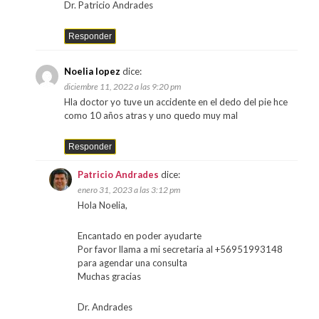
Dr. Patricio Andrades
Responder
Noelia lopez
dice:
diciembre 11, 2022 a las 9:20 pm
Hla doctor yo tuve un accidente en el dedo del pie hce
como 10 años atras y uno quedo muy mal
Responder
Patricio Andrades
dice:
enero 31, 2023 a las 3:12 pm
Hola Noelia,
Encantado en poder ayudarte
Por favor llama a mi secretaria al +56951993148
para agendar una consulta
Muchas gracias
Dr. Andrades