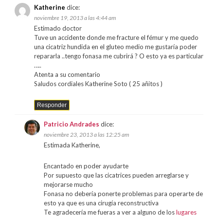
Katherine
dice:
noviembre 19, 2013 a las 4:44 am
Estimado doctor
Tuve un accidente donde me fracture el fémur y me quedo
una cicatriz hundida en el gluteo medio me gustaría poder
repararla ..tengo fonasa me cubrirá ? O esto ya es particular
…..
Atenta a su comentario
Saludos cordiales Katherine Soto ( 25 añitos )
Responder
Patricio Andrades
dice:
noviembre 23, 2013 a las 12:25 am
Estimada Katherine,
Encantado en poder ayudarte
Por supuesto que las cicatrices pueden arreglarse y
mejorarse mucho
Fonasa no debería ponerte problemas para operarte de
esto ya que es una cirugía reconstructiva
Te agradecería me fueras a ver a alguno de los
lugares