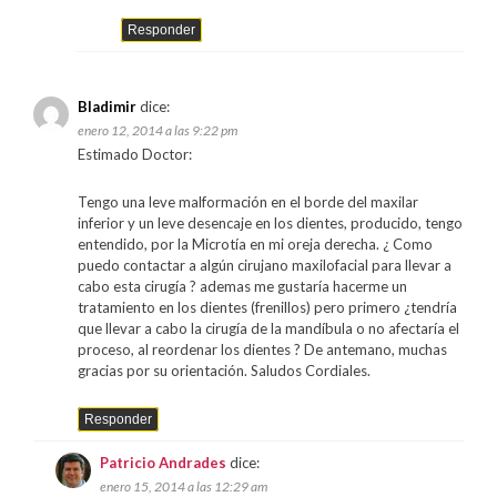
Responder
Bladimir
dice:
enero 12, 2014 a las 9:22 pm
Estimado Doctor:
Tengo una leve malformación en el borde del maxilar
inferior y un leve desencaje en los dientes, producido, tengo
entendido, por la Microtía en mi oreja derecha. ¿ Como
puedo contactar a algún cirujano maxilofacial para llevar a
cabo esta cirugía ? ademas me gustaría hacerme un
tratamiento en los dientes (frenillos) pero primero ¿tendría
que llevar a cabo la cirugía de la mandíbula o no afectaría el
proceso, al reordenar los dientes ? De antemano, muchas
gracias por su orientación. Saludos Cordiales.
Responder
Patricio Andrades
dice:
enero 15, 2014 a las 12:29 am