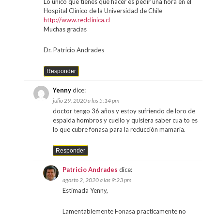
Lo único que tienes que hacer es pedir una hora en el
Hospital Clínico de la Universidad de Chile
http://www.redclinica.cl
Muchas gracias
Dr. Patricio Andrades
Responder
Yenny
dice:
julio 29, 2020 a las 5:14 pm
doctor tengo 36 años y estoy sufriendo de loro de
espalda hombros y cuello y quisiera saber cua to es
lo que cubre fonasa para la reducción mamaria.
Responder
Patricio Andrades
dice:
agosto 2, 2020 a las 9:23 pm
Estimada Yenny,
Lamentablemente Fonasa practicamente no