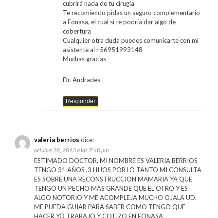
cubrirá nada de tu cirugía
Te recomiendo pidas un seguro complementario
a Fonasa, el cual si te podría dar algo de
cobertura
Cualquier otra duda puedes comunicarte con mi
asistente al +56951993148
Muchas gracias
Dr. Andrades
Responder
valeria berrios
dice:
octubre 28, 2013 a las 7:40 pm
ESTIMADO DOCTOR, MI NOMBRE ES VALERIA BERRIOS
TENGO 31 AÑOS ,3 HIJOS POR LO TANTO MI CONSULTA
ES SOBRE UNA RECONSTRUCCION MAMARIA YA QUE
TENGO UN PECHO MAS GRANDE QUE EL OTRO Y ES
ALGO NOTORIO Y ME ACOMPLEJA MUCHO OJALA UD.
ME PUEDA GUIAR PARA SABER COMO TENGO QUE
HACER YO TRABAJO Y COTIZO EN FONASA