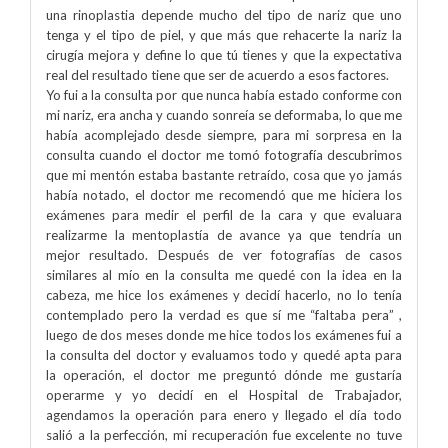
una rinoplastia depende mucho del tipo de nariz que uno
tenga y el tipo de piel, y que más que rehacerte la nariz la
cirugía mejora y define lo que tú tienes y que la expectativa
real del resultado tiene que ser de acuerdo a esos factores.
Yo fui a la consulta por que nunca había estado conforme con
mi nariz, era ancha y cuando sonreía se deformaba, lo que me
había acomplejado desde siempre, para mi sorpresa en la
consulta cuando el doctor me tomó fotografía descubrimos
que mi mentón estaba bastante retraído, cosa que yo jamás
había notado, el doctor me recomendó que me hiciera los
exámenes para medir el perfil de la cara y que evaluara
realizarme la mentoplastía de avance ya que tendría un
mejor resultado. Después de ver fotografías de casos
similares al mío en la consulta me quedé con la idea en la
cabeza, me hice los exámenes y decidí hacerlo, no lo tenía
contemplado pero la verdad es que sí me “faltaba pera” ,
luego de dos meses donde me hice todos los exámenes fui a
la consulta del doctor y evaluamos todo y quedé apta para
la operación, el doctor me preguntó dónde me gustaría
operarme y yo decidí en el Hospital de Trabajador,
agendamos la operación para enero y llegado el día todo
salió a la perfección, mi recuperación fue excelente no tuve