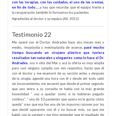
con las terapias, con los cuidados, el uso de las cremas,
en fin de todo
……
y hay que recordar que el equipo frente a
la recuperación también lo formamos los pacientes.
Agradecida al doctor y su equipo (AV, 2015)
Testimonio 22
Me operé con el Doctor Andrades hace dos meses mes y
medio, rinoplastia y mentoplastía de avance,
pasé mucho
tiempo buscando un cirujano plástico que tuviera
resultados tan naturales y elegantes como lo hace el Dr.
Andrades
,
soy e viña del Mar y acá la oferta es muy amplia
pero casi ninguno cumplía con mis requisitos, hasta que di
con el doctor y me enamoré de su sección antes y después
de la cirugía, agendé una hora con él y desde ahí todo salió
sin inconvenientes, me encantó que desde el primer segundo
que uno entra a su consulta te habla con la más grande
honestidad “ vas a quedar como si te hubieran pegado
combos”, “ una de 10 pacientes que opera no le gusta cómo
queda” creo que esa fue una de las mayores razones por las
que decidí operarme con él y no buscar más, ya que me
habló con la verdad y me hizo entender que el resultado de