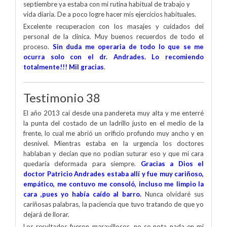
septiembre ya estaba con mi rutina habitual de trabajo y
vida diaria. De a poco logre hacer mis ejercicios habituales.
Excelente recuperacion con los masajes y cuidados del
personal de la clinica. Muy buenos recuerdos de todo el
proceso.
Sin duda me operaria de todo lo que se me
ocurra solo con el dr. Andrades. Lo recomiendo
totalmente!!! Mil gracias
.
Testimonio 38
El año 2013 caí desde una pandereta muy alta y me enterré
la punta del costado de un ladrillo justo en el medio de la
frente, lo cual me abrió un orificio profundo muy ancho y en
desnivel. Mientras estaba en la urgencia los doctores
hablaban y decían que no podían suturar eso y que mi cara
quedaría deformada para siempre.
Gracias a Dios el
doctor Patricio Andrades estaba allí y fue muy cariñoso,
empático, me contuvo me consoló, incluso me limpio la
cara ,pues yo había caído al barro.
Nunca olvidaré sus
cariñosas palabras, la paciencia que tuvo tratando de que yo
dejará de llorar.
Los resultados fueron maravillosos ,no se nota nada en mi