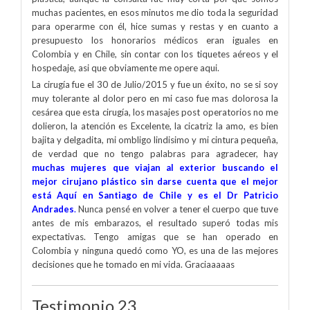
muchas pacientes, en esos minutos me dio toda la seguridad
para operarme con él, hice sumas y restas y en cuanto a
presupuesto los honorarios médicos eran iguales en
Colombia y en Chile, sin contar con los tiquetes aéreos y el
hospedaje, asi que obviamente me opere aqui.
La cirugía fue el 30 de Julio/2015 y fue un éxito, no se si soy
muy tolerante al dolor pero en mi caso fue mas dolorosa la
cesárea que esta cirugía, los masajes post operatorios no me
dolieron, la atención es Excelente, la cicatriz la amo, es bien
bajita y delgadita, mi ombligo lindisimo y mi cintura pequeña,
de verdad que no tengo palabras para agradecer, hay
muchas mujeres que viajan al exterior buscando el
mejor cirujano plástico sin darse cuenta que el mejor
está Aquí en Santiago de Chile y es el Dr Patricio
Andrades
.
Nunca pensé en volver a tener el cuerpo que tuve
antes de mis embarazos, el resultado superó todas mis
expectativas. Tengo amigas que se han operado en
Colombia y ninguna quedó como YO, es una de las mejores
decisiones que he tomado en mi vida. Graciaaaaas
Testimonio 23