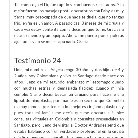
Tal como dijo el Dr, fue rápido y con buenos resultados. Y lo
mejor fueron los masajes post- operatorios con Faby es muy
tierna, muy preocupada de que nada te duela, que no tengas
frio, en fin es un amor. A pasado casi 3 meses de mi cirugía y
cada vez estoy contenta con la decision que tome. Gracias a
este tremendo gran equipo. Ahora me puedo poner poleras
ajustadas y no se me escapa nada. Gracias
Testimonio 24
Hola, mi nombre es Angela tengo 30 años y dos hijos de 4 y
2 años, soy Colombiana y vivo en Santiago desde hace dos
años, luego de mi segundo embarazo mi estomago quedo
con muchas estrías y demasiada flacidez, cuando mi hija
cumplió 1 año decidí buscar un cirujano para hacerme una
lipoabdominoplastia, para nadie es un secreto que Colombia
es muy famosa por tener a los mejores cirujanos plásticos y
pues toda mi familia me decía que me operara allá, hice
consultas virtuales en Colombia y consultas presenciales en
Santiago, pero luego de visitar al Doctor Andrades sentí que
estaba hablando con un verdadero profesional en la cirugía
plástica, aunque la consulta fue muy corta por que somos