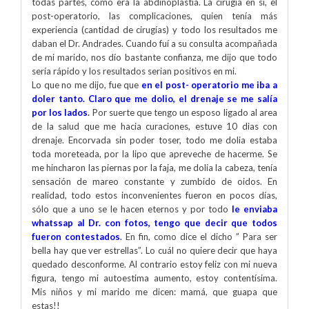
todas partes, como era la abdinoplastía. La cirugía en si, el
post-operatorio, las complicaciones, quien tenía más
experiencia (cantidad de cirugías) y todo los resultados me
daban el Dr. Andrades. Cuando fuí a su consulta acompañada
de mi marido, nos dío bastante confianza, me dijo que todo
sería rápido y los resultados serian positivos en mi.
Lo que no me dijo, fue que
en el post- operatorio me iba a
doler tanto. Claro que me dolio, el drenaje se me salía
por los lados
.
Por suerte que tengo un esposo ligado al area
de la salud que me hacia curaciones, estuve 10 dias con
drenaje. Encorvada sin poder toser, todo me dolia estaba
toda moreteada, por la lipo que apreveche de hacerme. Se
me hincharon las piernas por la faja, me dolia la cabeza, tenía
sensación de mareo constante y zumbido de oidos. En
realidad, todo estos inconvenientes fueron en pocos días,
sólo que a uno se le hacen eternos y por todo
le enviaba
whatssap al Dr. con fotos, tengo que decir que todos
fueron contestados
.
En fin, como dice el dicho ” Para ser
bella hay que ver estrellas”. Lo cuál no quiere decir que haya
quedado desconforme. Al contrario estoy feliz con mi nueva
figura, tengo mi autoestima aumento, estoy contentísima.
Mis niños y mi marido me dicen: mamá, que guapa que
estas!!