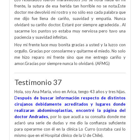
frente, la sutura de esa herida tan horrible no se nota.Este
doctor me devolvió mi rostro y no sólo eso cada palabra que
me dijo fue llena de cariño, suavidad y empatía. Nunca
olvidaré su cariño doctor. Estaré por siempre agradecida . Al
sacarme los puntos yo estaba muy nerviosa pero tuvo una
paciencia y suavidad infinitas.
Hoy mi frente luce muy bonita gracias a usted y la luzco con
orgullo. Gracias por consolarme y quitarme el miedo. No solo
me hizo reparo mi frente sino que me entrego cariño y
amor.Gracias por siempre nunca lo olvidaré. (AFMG)
Testimonio 37
Hola, soy Ana María, vivo en Arica, tengo 43 años y tres hijas.
D
espués de buscar información respecto de distintos
cirujanos debidamente acreditados y lugares donde
realizaran abdominoplastías, encontré la página del
doctor Andrades
,
por lo que acudí a su consulta donde me
aclaró una serie de dudas y me dio la confianza suficiente
para operarme con él en la clínica Lo Curro (costaba casi lo
mismo que en el Hospital clínico de la U de Chile).