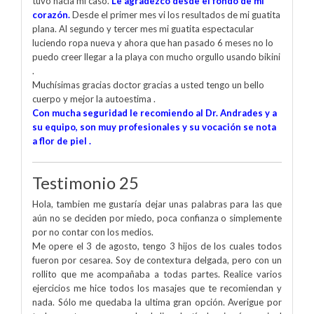
tuvo hacia mi caso.
Le agradezco desde el fondo de mi
corazón.
Desde el primer mes vi los resultados de mi guatita
plana. Al segundo y tercer mes mi guatita espectacular
luciendo ropa nueva y ahora que han pasado 6 meses no lo
puedo creer llegar a la playa con mucho orgullo usando bikini
.
Muchísimas gracias doctor gracias a usted tengo un bello
cuerpo y mejor la autoestima .
Con mucha seguridad le recomiendo al Dr. Andrades y a
su equipo, son muy profesionales y su vocación se nota
a flor de piel .
Testimonio 25
Hola, tambien me gustaría dejar unas palabras para las que
aún no se deciden por miedo, poca confianza o simplemente
por no contar con los medios.
Me opere el 3 de agosto, tengo 3 hijos de los cuales todos
fueron por cesarea. Soy de contextura delgada, pero con un
rollito que me acompañaba a todas partes. Realice varios
ejercicios me hice todos los masajes que te recomiendan y
nada. Sólo me quedaba la ultima gran opción. Averigue por