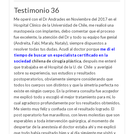
Testimonio 36
Me operé con el Dr Andrades en Noviembre del 2017 en el
Hospital Clínico de la Universidad de Chile, me realicé una
mastopexia con implantes, debo comentar que el proceso
fue excelente, la atención del Dr y todo su equipo fue genial
(Andreita, Fabi, Maraly, Nataly), siempre dispuestos a
resolver todas tus dudas. Acudí al doctor porque
me di el
tiempo de buscar un especialista certificado en la
sociedad
chilena de cirugía plástica
, después me enteré
que trabajaba en el Hospital de la U. de Chile y averigüé
sobre su experiencia, sus estudios y resultados
postoperatorios, obviamente siempre considerando que
todos los cuerpos son distintos y que la simetría perfecta no
existe en ningún cuerpo. En la primera consulta fue acogedor
me explicó todo y escogió el mejor tratamiento para mí, lo
cual agradezco profundamente por los resultados obtenidos.
Me siento muy feliz y confiada con el resultado logrado. El
post operatorio fue maravilloso, con leves molestias que son
esperables a toda intervención quirúrgica, al momento de
despertar de la anestesia el doctor estaba ahí y me explicó
que todo había resultado bien y al día siguiente me visitó y