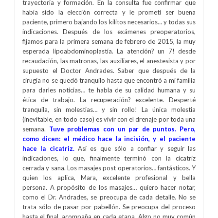
trayectoria y formación. En la consulta fue confirmar que
había sido la elección correcta y le prometí ser buena
paciente, primero bajando los kilitos necesarios… y todas sus
indicaciones. Después de los exámenes preoperatorios,
fijamos para la primera semana de febrero de 2015, la muy
esperada lipoabdominoplastía. La atención? un 7! desde
recaudación, las matronas, las auxiliares, el anestesista y por
supuesto el Doctor Andrades. Saber que después de la
cirugía no se quedó tranquilo hasta que encontró a mi familia
para darles noticias… te habla de su calidad humana y su
ética de trabajo. La recuperación? excelente. Desperté
tranquila, sin molestias… y sin rollo! La única molestia
(inevitable, en todo caso) es vivir con el drenaje por toda una
semana.
Tuve problemas con un par de puntos. Pero,
como dicen: el médico hace la incisión, y el paciente
hace la cicatriz.
Así es que sólo a confiar y seguir las
indicaciones, lo que, finalmente terminó con la cicatriz
cerrada y sana. Los masajes post operatorios… fantásticos. Y
quien los aplica, Mara, excelente profesional y bella
persona. A propósito de los masajes… quiero hacer notar,
como el Dr. Andrades, se preocupa de cada detalle. No se
trata sólo de pasar por pabellón. Se preocupa del proceso
hasta el final, acompaña en cada etapa. Algo no muy común