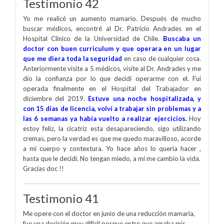
Testimonio 42
Yo me realicé un aumento mamario. Después de mucho
buscar médicos, encontré al Dr. Patricio Andrades en el
Hospital Clínico de la Universidad de Chile.
Buscaba un
doctor con buen curriculum y que operara en un lugar
que me diera toda la seguridad
en caso de cualquier cosa.
Anteriormente visite a 5 médicos, visite al Dr. Andrades y me
dio la confianza por lo que decidí operarme con el. Fui
operada finalmente en el Hospital del Trabajador en
diciembre del 2019.
Estuve una noche hospitalizada, y
con 15 días de licencia, volví a trabajar sin problemas y a
las 6 semanas ya había vuelto a realizar ejercicios.
Hoy
estoy feliz, la cicatriz esta desapareciendo, sigo utilizando
cremas, pero la verdad es que me quedo maravilloso, acorde
a mi cuerpo y contextura. Yo hace años lo quería hacer ,
hasta que le decidí. No tengan miedo, a mi me cambio la vida.
Gracias doc !!
Testimonio 41
Me opere con el doctor en junio de una reducción mamaria,
fue una decisión muy difícil porque entre que amaba mis