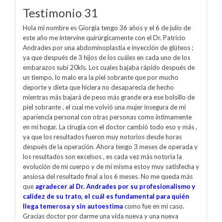
Testimonio 31
Hola mi nombre es Giorgia tengo 36 años y el 6 de julio de
este año me intervine quirúrgicamente con el Dr. Patricio
Andrades por una abdominoplastia e inyección de glúteos ;
ya que después de 3 hijos de los cuáles en cada uno de los
embarazos subí 20kls. Los cuales bajaba rápido después de
un tiempo, lo malo era la piel sobrante que por mucho
deporte y dieta que hiciera no desaparecía de hecho
mientras más bajará de peso más grande era ese bolsillo de
piel sobrante , el cual me volvió una mujer insegura de mí
apariencia personal con otras personas como íntimamente
en mi hogar. La cirugía con el doctor cambió todo eso y más ,
ya que los resultados fueron muy notorios desde horas
después de la operación. Ahora tengo 3 meses de operada y
los resultados son excelsos , es cada vez más notoria la
evolución de mi cuerpo y de mí misma estoy muy satisfecha y
ansiosa del resultado final a los 6 meses. No me queda más
que
agradecer al Dr. Andrades por su profesionalismo y
calidez de su trato, el cuál es fundamental para quién
llega temerosa y sin autoestima
como fue en mi caso.
Gracias doctor por darme una vida nueva y una nueva