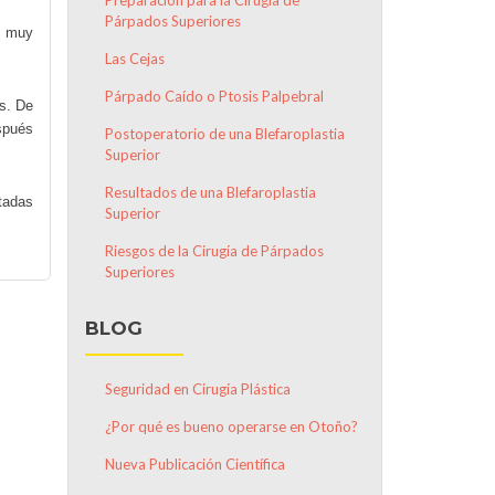
Preparación para la Cirugía de
Párpados Superiores
s muy
Las Cejas
Párpado Caído o Ptosis Palpebral
s. De
spués
Postoperatorio de una Blefaroplastia
Superior
Resultados de una Blefaroplastia
tadas
Superior
Riesgos de la Cirugía de Párpados
Superiores
BLOG
Seguridad en Cirugía Plástica
¿Por qué es bueno operarse en Otoño?
Nueva Publicación Científica