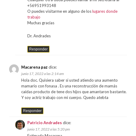
+56951993148
O puedes visitarme en alguno de los
lugares donde
trabajo
Muchas gracias
Dr. Andrades
Responder
Macarena paz
dice:
junio 17, 2022 a las 2:14 am
Hola doc. Quisiera saber si usted atiendo una aumento
mamario con fonasa . Es una reconstrucción de mamás
caídas producto de tene dos hijos que amantaron bastante.
Y soy actriz trabajo con mi cuerpo. Quedo atebta
Responder
Patricio Andrades
dice:
junio 17, 2022 a las 5:20 pm
Estimada Macarena,