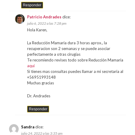
Responder
Patricio Andrades
dice:
julio 6, 2022 a las 7:28 pm
Hola Karen,
La Reducción Mamaria dura 3 horas aprox., la
recuperacion son 2 semanas y se puede asociar
perfectamente a otras cirugías
Te recomiendo revises todo sobre Reducción Mamaria
aquí
Si tienes mas consultas puedes llamar a mi secretaria al
+56951993148
Muchas gracias
Dr. Andrades
Responder
Sandra
dice:
julio 24, 2022 a las 3:35 am