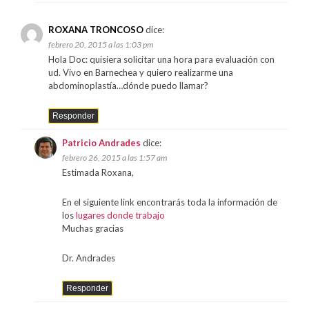
ROXANA TRONCOSO
dice:
febrero 20, 2015 a las 1:03 pm
Hola Doc: quisiera solicitar una hora para evaluación con
ud. Vivo en Barnechea y quiero realizarme una
abdominoplastía…dónde puedo llamar?
Responder
Patricio Andrades
dice:
febrero 26, 2015 a las 1:57 am
Estimada Roxana,
En el siguiente link encontrarás toda la información de
los
lugares donde trabajo
Muchas gracias
Dr. Andrades
Responder