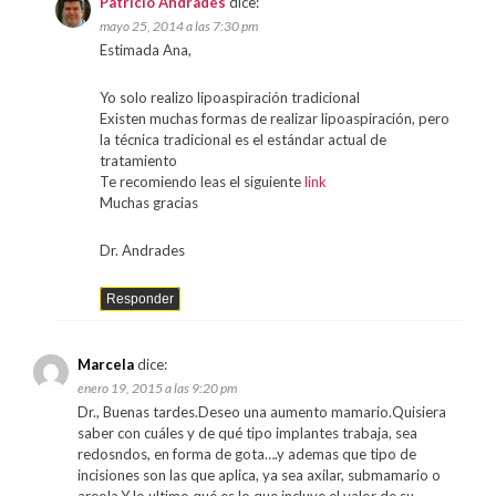
Patricio Andrades
dice:
mayo 25, 2014 a las 7:30 pm
Estimada Ana,
Yo solo realizo lipoaspiración tradicional
Existen muchas formas de realizar lipoaspiración, pero
la técnica tradicional es el estándar actual de
tratamiento
Te recomiendo leas el siguiente
link
Muchas gracias
Dr. Andrades
Responder
Marcela
dice:
enero 19, 2015 a las 9:20 pm
Dr., Buenas tardes.Deseo una aumento mamario.Quisiera
saber con cuáles y de qué tipo implantes trabaja, sea
redosndos, en forma de gota….y ademas que tipo de
incisiones son las que aplica, ya sea axilar, submamario o
areola.Y lo ultimo qué es lo que incluye el valor de su