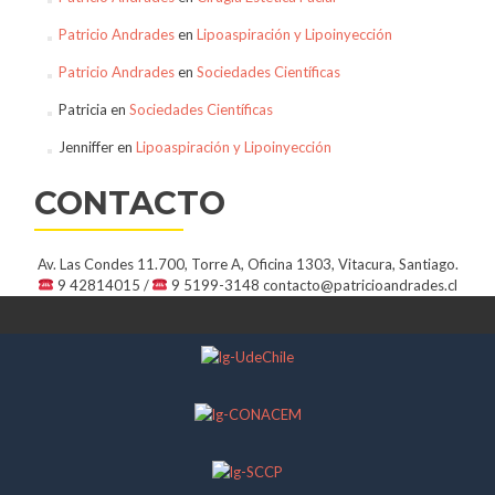
Patricio Andrades
en
Lipoaspiración y Lipoinyección
Patricio Andrades
en
Sociedades Científicas
Patricia
en
Sociedades Científicas
Jenniffer
en
Lipoaspiración y Lipoinyección
CONTACTO
Av. Las Condes 11.700, Torre A, Oficina 1303, Vitacura, Santiago.
9 42814015 /
9 5199-3148
contacto@patricioandrades.cl