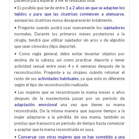
paciente para esperar a ver el resultado final.
• Es posible que tarde entre
1 a 2 años en que se adapten los
tejidos y para que las cicatrices comiencen a atenuarse
,
aunque las cicatrices nunca desaparecerán totalmente.
• Pregunte cuando podrá usar nuevamente los
sujetadores
normales. Durante los primeros meses posteriores a la
cirugía, tendrá que utilizar sujetador sin aros y de algodón
que sean cómodos (tipo deporte).
• Como regla general, debe evitar levantar objetos por
encima de la cabeza, así como practicar deporte y tener
actividad sexual entre unas 4 y 6 semanas después de la
reconstrucción. Pregunte a su cirujano cuándo retomar el
resto de sus
actividades habituales
, ya que esto es diferente
según el tipo de reconstrucción realizada.
• Las mujeres que se reconstruyen la mama meses o años
después de la mastectomía pasan por un período de
adaptación emocional
una vez que tienen su mama
reconstruida. De la misma manera que supone tiempo a la
mujer adaptarse a la pérdida de una mama, también es
preciso que transucrra un periodo de tiempo hasta comenzar
a aceptar que la mama reconstruida es suya.
•
Conversar con otras mujeres que se han sometido a una