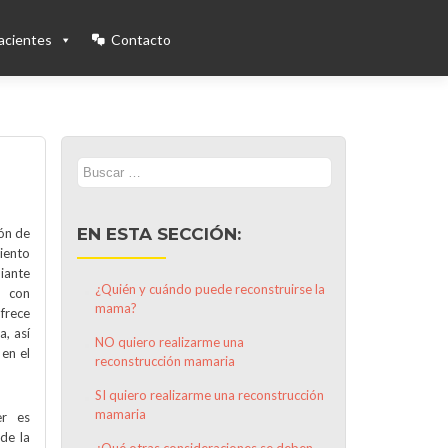
acientes
Contacto
Buscar:
EN ESTA SECCIÓN:
ión de
miento
iante
¿Quién y cuándo puede reconstruirse la
s con
mama?
ofrece
a, así
NO quiero realizarme una
en el
reconstrucción mamaria
SI quiero realizarme una reconstrucción
mamaria
er es
de la